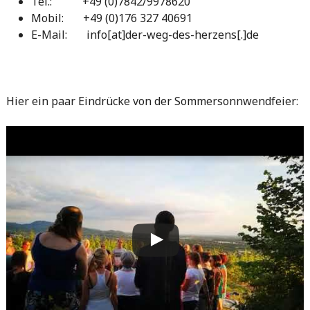
Tel.: +49 (0)7842/9978620
Mobil: +49 (0)176 327 40691
E-Mail: info[at]der-weg-des-herzens[.]de
Hier ein paar Eindrücke von der Sommersonnwendfeier: