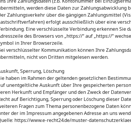
uns Ihre Zahlungsdaten (z.B. Kontonummer bei Einzugsermä
bermitteln, werden diese Daten zur Zahlungsabwicklung be
Der Zahlungsverkehr über die gängigen Zahlungsmittel (Vi
astschriftverfahren) erfolgt ausschließlich über eine versc
erbindung. Eine verschlüsselte Verbindung erkennen Sie da
dresszeile des Browsers von „https://“ auf „https://“ wechs
ymbol in Ihrer Browserzeile.
ei verschlüsselter Kommunikation können Ihre Zahlungsdat
bermitteln, nicht von Dritten mitgelesen werden.
Auskunft, Sperrung, Löschung
Sie haben im Rahmen der geltenden gesetzlichen Bestimmun
auf unentgeltliche Auskunft über Ihre gespeicherten pers
deren Herkunft und Empfänger und den Zweck der Datenvera
echt auf Berichtigung, Sperrung oder Löschung dieser Date
weiteren Fragen zum Thema personenbezogene Daten können
unter der im Impressum angegebenen Adresse an uns wend
uelle: https://www.e-recht24.de/muster-datenschutzerklae