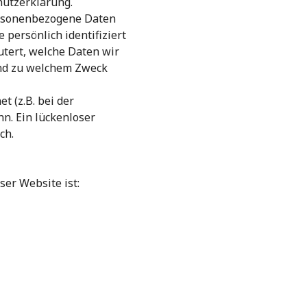
hutzerklärung.
ersonenbezogene Daten
persönlich identifiziert
tert, welche Daten wir
und zu welchem Zweck
t (z.B. bei der
n. Ein lückenloser
ch.
ser Website ist: