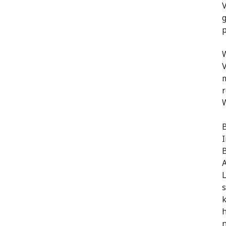
V
p
W
V
m
r
W
I
B
A
s
h
n