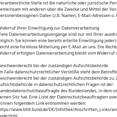
erantwortliche Stelle ist die natürliche oder juristische Per
gemeinsam mit anderen über die Zwecke und Mittel der Ver
ersonenbezogenen Daten (z.B. Namen, E-Mail-Adressen o. Ä.
iderruf Ihrer Einwilligung zur Datenverarbeitung
iele Datenverarbeitungsvorgänge sind nur mit Ihrer ausdr
öglich. Sie können eine bereits erteilte Einwilligung jeder
eicht eine formlose Mitteilung per E-Mail an uns. Die Rech
iderruf erfolgten Datenverarbeitung bleibt vom Widerruf 
Beschwerderecht bei der zuständigen Aufsichtsbehörde
m Falle datenschutzrechtlicher Verstöße steht dem Betroff
eschwerderecht bei der zuständigen Aufsichtsbehörde zu. 
ufsichtsbehörde in datenschutzrechtlichen Fragen ist der
Landesdatenschutzbeauftragte des Bundeslandes, in dem 
einen Sitz hat. Eine Liste der Datenschutzbeauftragten so
können folgendem Link entnommen werden:
ttps://www.bfdi.bund.de/DE/Infothek/Anschriften_Links/ans
ode.html.