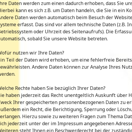
hre Daten werden zum einen dadurch erhoben, dass Sie uns 
ierbei kann es sich z.B. um Daten handeln, die Sie in ein 
Andere Daten werden automatisch beim Besuch der Website
ysteme erfasst. Das sind vor allem technische Daten (z.B. I
etriebssystem oder Uhrzeit des Seitenaufrufs). Die Erfassu
utomatisch, sobald Sie unsere Website betreten.
Wofür nutzen wir Ihre Daten?
in Teil der Daten wird erhoben, um eine fehlerfreie Bereit
gewährleisten. Andere Daten können zur Analyse Ihres Nut
werden.
elche Rechte haben Sie bezüglich Ihrer Daten?
ie haben jederzeit das Recht unentgeltlich Auskunft über
Zweck Ihrer gespeicherten personenbezogenen Daten zu erh
ußerdem ein Recht, die Berichtigung, Sperrung oder Lösch
verlangen. Hierzu sowie zu weiteren Fragen zum Thema Da
sich jederzeit unter der im Impressum angegebenen Adress
eiteren steht Ihnen ein Beschwerderecht bei der zuständi