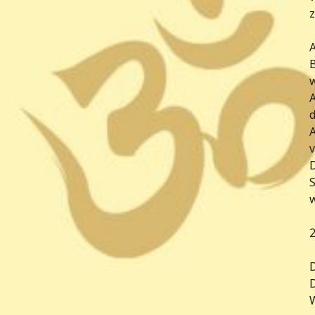
z
A
B
w
A
d
v
w
2
D