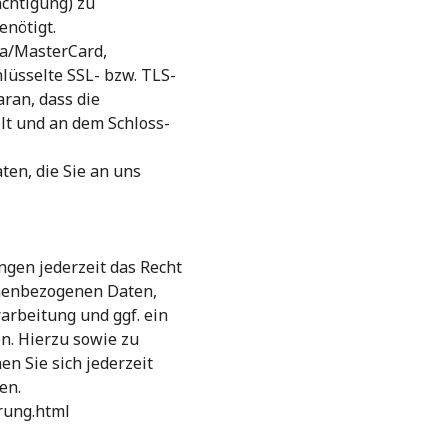
chtigung) zu
nötigt.
sa/MasterCard,
hlüsselte SSL- bzw. TLS-
ran, dass die
elt und an dem Schloss-
en, die Sie an uns
gen jederzeit das Recht
onenbezogenen Daten,
rbeitung und ggf. ein
n. Hierzu sowie zu
 Sie sich jederzeit
en.
rung.html