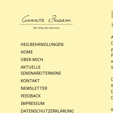
1
D
Skip
HEILBEHANDLUNGEN
to
HOME
P
content
ÜBER MICH
AKTUELLE
S
SEMINARE/TERMINE
KONTAKT
W
NEWSLETTER
D
FEEDBACK
IMPRESSUM
W
DATENSCHUTZERKLÄRUNG