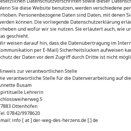
esetzlichen Datenschutzvorschriften sowie dieser Datensc
Wenn Sie diese Website benutzen, werden verschiedene p
rhoben. Personenbezogene Daten sind Daten, mit denen Sie 
erden können. Die vorliegende Datenschutzerklärung erläu
rheben und wofür wir sie nutzen. Sie erläutert auch, wie 
as geschieht.
ir weisen darauf hin, dass die Datenübertragung im Interne
ommunikation per E-Mail) Sicherheitslücken aufweisen kan
chutz der Daten vor dem Zugriff durch Dritte ist nicht mögli
inweis zur verantwortlichen Stelle
ie verantwortliche Stelle für die Datenverarbeitung auf die
Annette Busam
pirtituelle Lehrerin
Schlossweiherweg 5
77883 Ottenhöfen
Tel. 07842/9978620
mail: info [ at ] der-weg-des-herzens.de [.] de