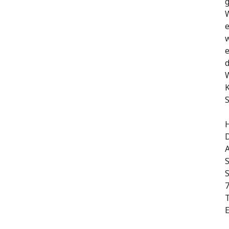
g
e
w
e
d
W
K
S
H
D
S
E