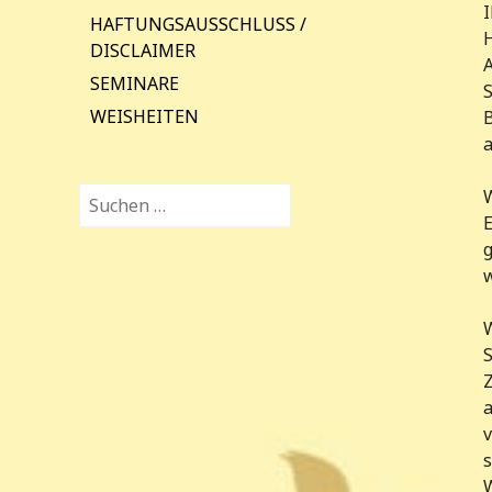
I
HAFTUNGSAUSSCHLUSS /
H
DISCLAIMER
SEMINARE
S
WEISHEITEN
B
a
Suchen
nach:
E
W
S
a
W