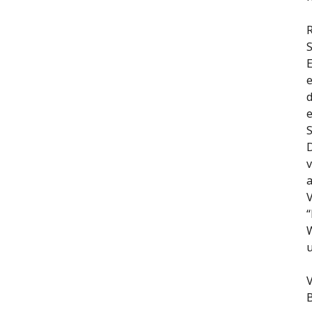
S
E
e
d
e
D
v
a
V
“
W
u
V
B