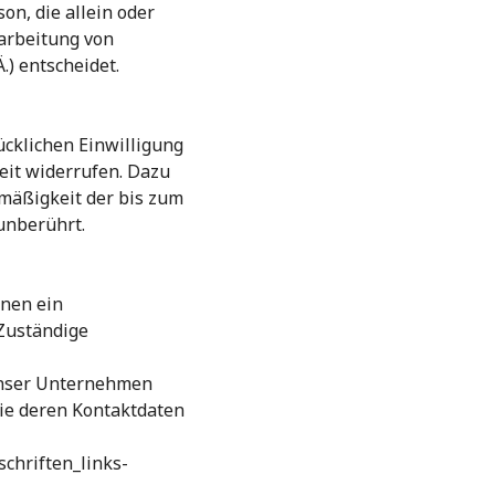
son, die allein oder
arbeitung von
) entscheidet.
ücklichen Einwilligung
zeit widerrufen. Dazu
tmäßigkeit der bis zum
unberührt.
enen ein
Zuständige
unser Unternehmen
wie deren Kontaktdaten
chriften_links-